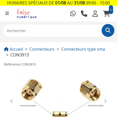
HORAIRES SPÉCIAUX DE
01/08
AU
31/08
09:00 - 15:00
0
Accueil
Connecteurs
Connecteurs type sma
CON3913
Référence
CON3913
Previous
Next