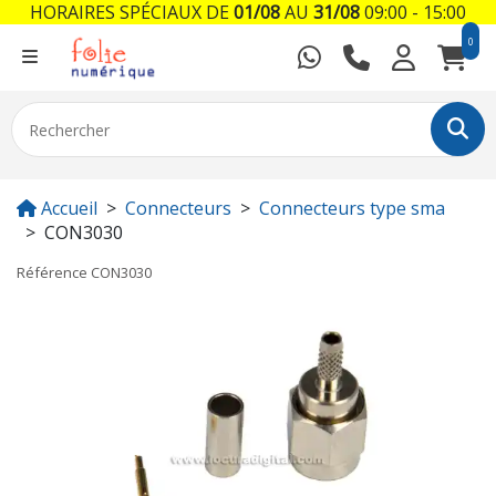
HORAIRES SPÉCIAUX DE
01/08
AU
31/08
09:00 - 15:00
0
Accueil
Connecteurs
Connecteurs type sma
CON3030
Référence
CON3030