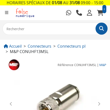
HORAIRES SPÉCIAUX DE
01/08
AU
31/08
09:00 - 15:00
0
Accueil
Connecteurs
Connecteurs pl
M&P CONUHF13MSL
Référence
CONUHF13MSL
|
M&P
Previous
Next