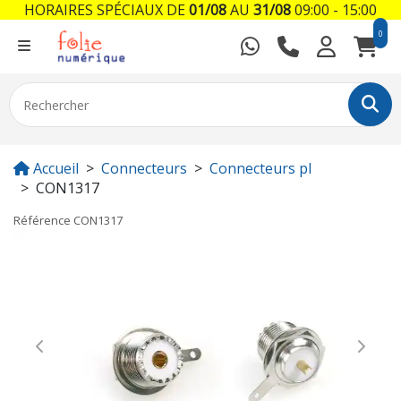
HORAIRES SPÉCIAUX DE
01/08
AU
31/08
09:00 - 15:00
0
Accueil
Connecteurs
Connecteurs pl
CON1317
Référence
CON1317
Previous
Next