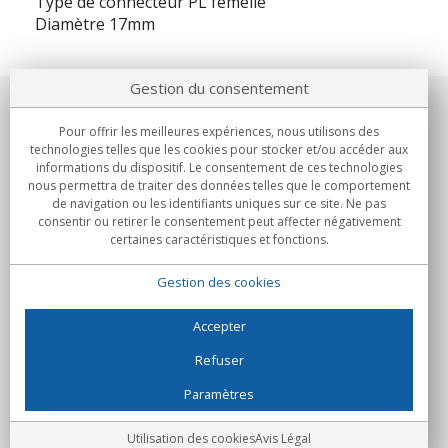
Type de connecteur PL femelle
Diamètre 17mm
Gestion du consentement
Notre société
Pour offrir les meilleures expériences, nous utilisons des
technologies telles que les cookies pour stocker et/ou accéder aux
Engagements
informations du dispositif. Le consentement de ces technologies
nous permettra de traiter des données telles que le comportement
de navigation ou les identifiants uniques sur ce site. Ne pas
Achats
consentir ou retirer le consentement peut affecter négativement
certaines caractéristiques et fonctions.
Collectivités
Gestion des cookies
Partenaires
Informations
Accepter
Refuser
Paramètres
C/Flassaders, 13, Nave 6, 08130 Santa Perpètua de Mogoda
(Barcelone) - Espagne
Folie Numérique - Tous droits réservés
Avis Légal
Utilisation des cookies
Avis Légal