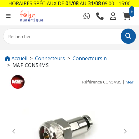
HORAIRES SPÉCIAUX DE
01/08
AU
31/08
09:00 - 15:00
0
Accueil
Connecteurs
Connecteurs n
M&P CON54MS
Référence
CON54MS
|
M&P
Previous
Next