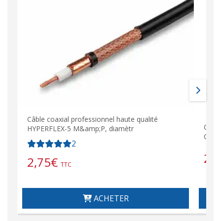
Câble coaxial professionnel haute qualité
Câbl
HYPERFLEX-5 M&amp;P, diamètr
CRYS
2
2,
2,75
€
TTC
ACHETER