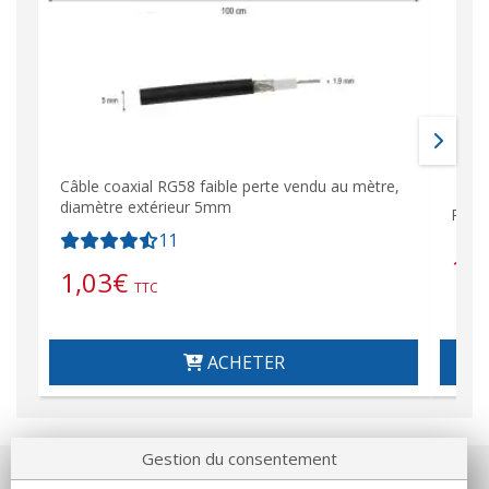
Câble coaxial RG58 faible perte vendu au mètre,
diamètre extérieur 5mm
RG58
11
1,
1,03
€
TTC
ACHETER
Gestion du consentement