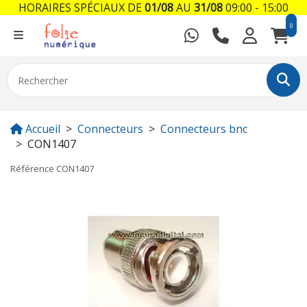
HORAIRES SPÉCIAUX DE
01/08
AU
31/08
09:00 - 15:00
0
Accueil
Connecteurs
Connecteurs bnc
CON1407
Référence
CON1407