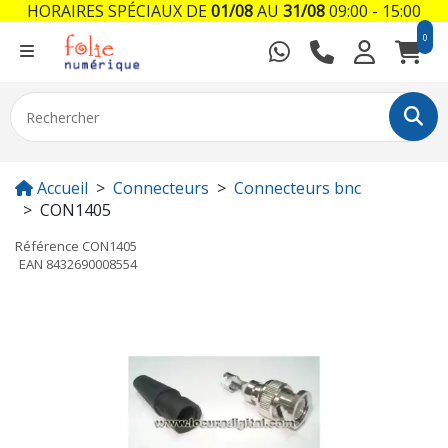
HORAIRES SPÉCIAUX DE
01/08
AU
31/08
09:00 - 15:00
0
Accueil
Connecteurs
Connecteurs bnc
CON1405
Référence
CON1405
EAN
8432690008554