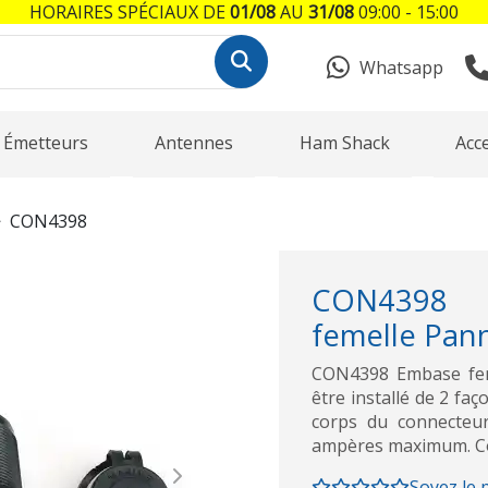
HORAIRES SPÉCIAUX DE
01/08
AU
31/08
09:00 - 15:00
Whatsapp
Émetteurs
Antennes
Ham Shack
Acc
CON4398
CON4398 C
femelle Pann
CON4398 Embase feme
être installé de 2 faç
corps du connecteur
ampères maximum. Cou
Next
Soyez le 