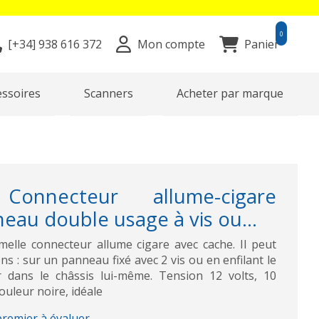
0
[+34]
938 616 372
Mon compte
Panier
essoires
Scanners
Acheter par marque
onnecteur allume-cigare
eau double usage à vis ou...
lle connecteur allume cigare avec cache. Il peut
ons : sur un panneau fixé avec 2 vis ou en enfilant le
 dans le châssis lui-même. Tension 12 volts, 10
leur noire, idéale
premier à évaluer