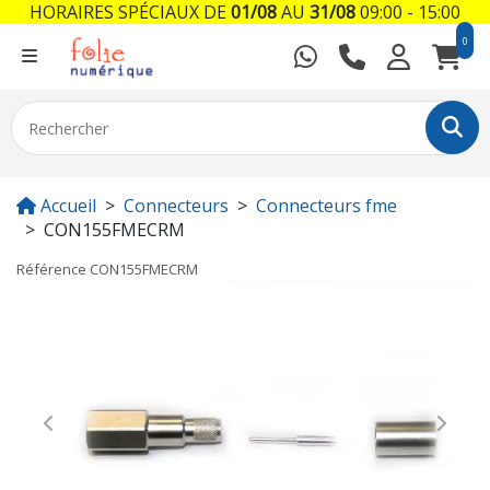
HORAIRES SPÉCIAUX DE
01/08
AU
31/08
09:00 - 15:00
0
Accueil
Connecteurs
Connecteurs fme
CON155FMECRM
Référence
CON155FMECRM
Previous
Next