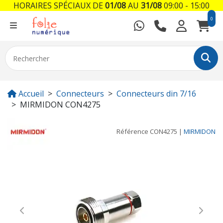
HORAIRES SPÉCIAUX DE
01/08
AU
31/08
09:00 - 15:00
0
Accueil
Connecteurs
Connecteurs din 7/16
MIRMIDON CON4275
Référence
CON4275
|
MIRMIDON
Previous
Next