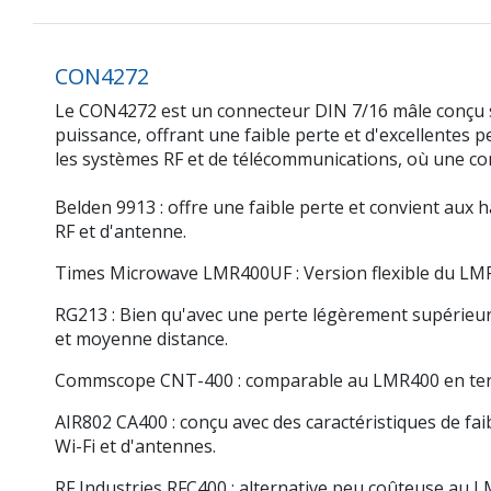
CON4272
Le CON4272 est un connecteur DIN 7/16 mâle conçu sp
puissance, offrant une faible perte et d'excellentes
les systèmes RF et de télécommunications, où une con
Belden 9913 :
offre une faible perte et convient aux 
RF et d'antenne.
Times Microwave LMR400UF :
Version flexible du LMR4
RG213 :
Bien qu'avec une perte légèrement supérieure 
et moyenne distance.
Commscope CNT-400 :
comparable au LMR400 en terme
AIR802 CA400 :
conçu avec des caractéristiques de fai
Wi-Fi et d'antennes.
RF Industries RFC400 :
alternative peu coûteuse au LMR