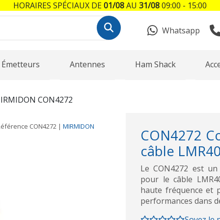
HORAIRES SPÉCIAUX DE
01/08
AU
31/08
09:00 - 15:00
Whatsapp
Émetteurs
Antennes
Ham Shack
Acc
IRMIDON CON4272
Référence
CON4272
|
MIRMIDON
CON4272 Co
câble LMR4
Le CON4272 est un 
pour le câble LMR40
haute fréquence et p
performances dans de
Soyez le 