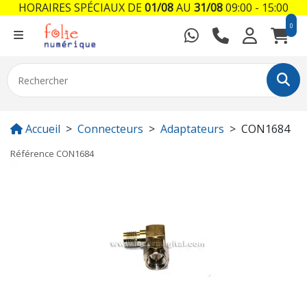
HORAIRES SPÉCIAUX DE
01/08
AU
31/08
09:00 - 15:00
0
Accueil
Connecteurs
Adaptateurs
CON1684
Référence
CON1684