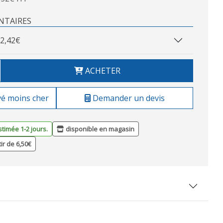
NTAIRES
2,42€
ACHETER
vé moins cher
Demander un devis
stimée 1-2 jours.
disponible en magasin
tir de 6,50€