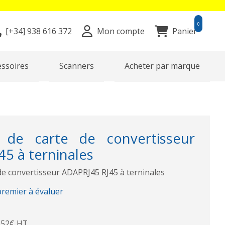
0
[+34]
938 616 372
Mon compte
Panier
essoires
Scanners
Acheter par marque
 de carte de convertisseur
5 à terninales
de convertisseur ADAPRJ45 RJ45 à terninales
premier à évaluer
,52€ HT