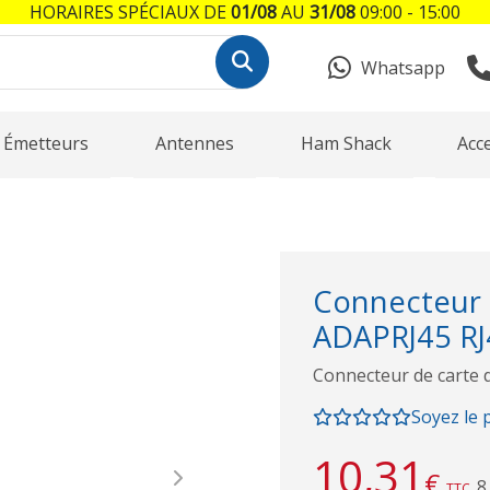
HORAIRES SPÉCIAUX DE
01/08
AU
31/08
09:00 - 15:00
Whatsapp
Émetteurs
Antennes
Ham Shack
Acc
Connecteur
ADAPRJ45 RJ4
Connecteur de carte 
Soyez le 
10,31
€
8
Next
TTC