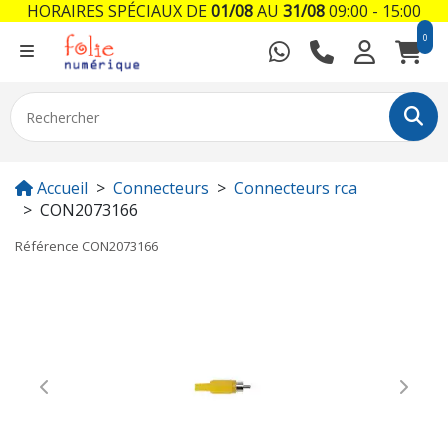
HORAIRES SPÉCIAUX DE
01/08
AU
31/08
09:00 - 15:00
0
Accueil
Connecteurs
Connecteurs rca
CON2073166
Référence
CON2073166
Previous
Next