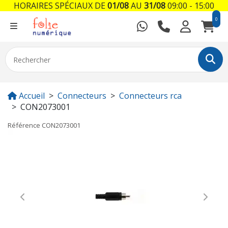
HORAIRES SPÉCIAUX DE
01/08
AU
31/08
09:00 - 15:00
0
Accueil
Connecteurs
Connecteurs rca
CON2073001
Référence
CON2073001
Previous
Next