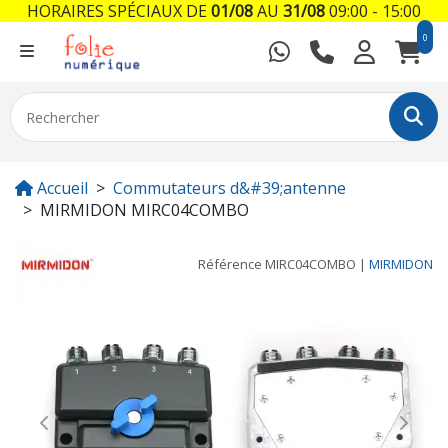
HORAIRES SPÉCIAUX DE
01/08
AU
31/08
09:00 - 15:00
0
Accueil
Commutateurs d&#39;antenne
MIRMIDON MIRC04COMBO
Référence
MIRC04COMBO
|
MIRMIDON
Previous
Next