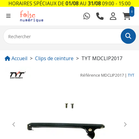
HORAIRES SPÉCIAUX DE
01/08
AU
31/08
09:00 - 15:00
0
Accueil
Clips de ceinture
TYT MDCLIP2017
Référence
MDCLIP2017
|
TYT
Previous
Next