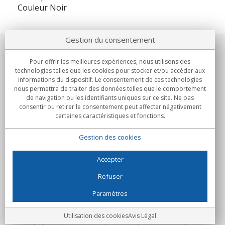
Couleur Noir
Gestion du consentement
Notre société
Pour offrir les meilleures expériences, nous utilisons des
technologies telles que les cookies pour stocker et/ou accéder aux
Engagements
informations du dispositif. Le consentement de ces technologies
nous permettra de traiter des données telles que le comportement
de navigation ou les identifiants uniques sur ce site. Ne pas
Achats
consentir ou retirer le consentement peut affecter négativement
certaines caractéristiques et fonctions.
Collectivités
Gestion des cookies
Partenaires
Informations
Accepter
Refuser
Paramètres
C/Flassaders, 13, Nave 6, 08130 Santa Perpètua de Mogoda
(Barcelone) - Espagne
Folie Numérique - Tous droits réservés
Avis Légal
Utilisation des cookies
Avis Légal