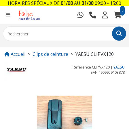
HORAIRES SPÉCIAUX DE
01/08
AU
31/08
09:00 - 15:00
0
Accueil
Clips de ceinture
YAESU CLIPVX120
Référence
CLIPVX120
|
YAESU
EAN
4909959103878