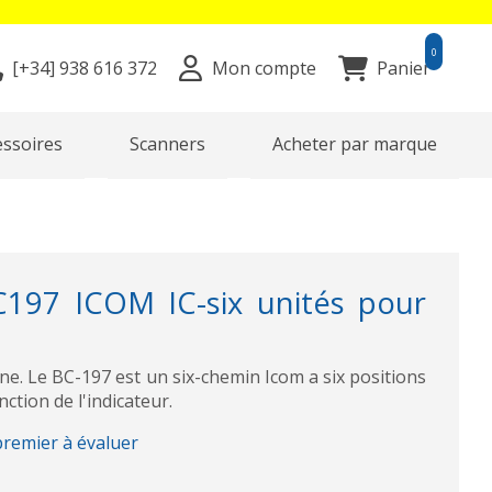
0
[+34]
938 616 372
Mon compte
Panier
essoires
Scanners
Acheter par marque
197 ICOM IC-six unités pour
ne. Le BC-197 est un six-chemin Icom a six positions
ction de l'indicateur.
premier à évaluer