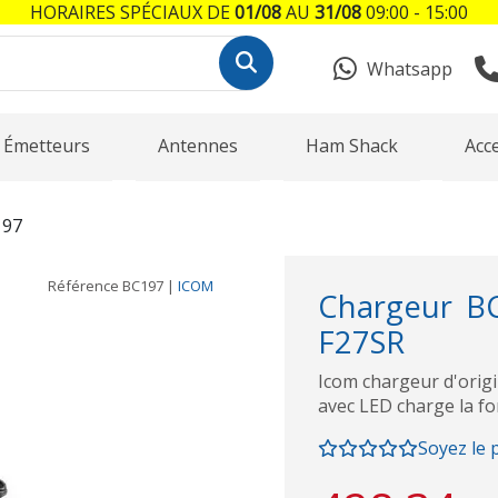
HORAIRES SPÉCIAUX DE
01/08
AU
31/08
09:00 - 15:00
Whatsapp
Émetteurs
Antennes
Ham Shack
Acc
197
Référence
BC197
|
ICOM
Chargeur BC
F27SR
Icom chargeur d'origi
avec LED charge la fon
Soyez le 