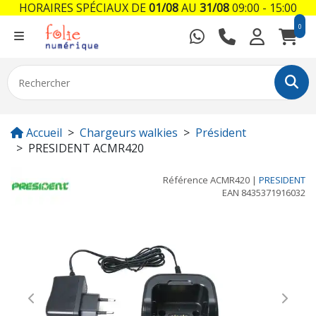
HORAIRES SPÉCIAUX DE
01/08
AU
31/08
09:00 - 15:00
0
Accueil
Chargeurs walkies
Président
PRESIDENT ACMR420
Référence
ACMR420
|
PRESIDENT
EAN
8435371916032
Previous
Next