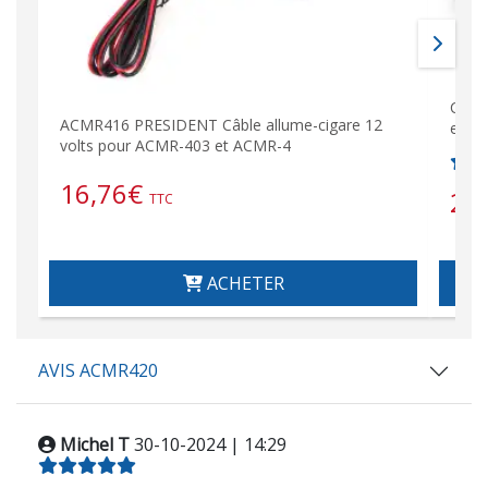
Char
ACMR416 PRESIDENT Câble allume-cigare 12
et A
volts pour ACMR-403 et ACMR-4
16,76
€
20
TTC
ACHETER
AVIS ACMR420
Michel T
30-10-2024 | 14:29