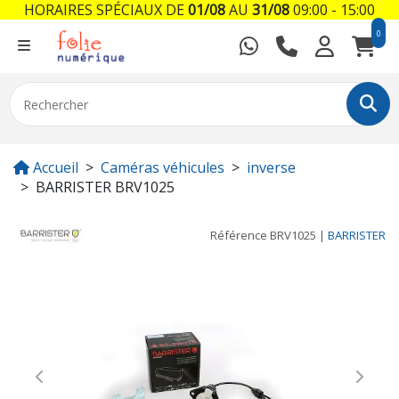
HORAIRES SPÉCIAUX DE
01/08
AU
31/08
09:00 - 15:00
0
Accueil
Caméras véhicules
inverse
BARRISTER BRV1025
Référence
BRV1025
|
BARRISTER
Previous
Next