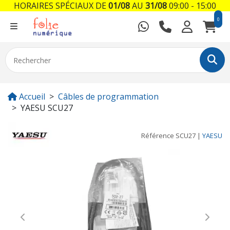
HORAIRES SPÉCIAUX DE
01/08
AU
31/08
09:00 - 15:00
0
Accueil
Câbles de programmation
YAESU SCU27
Référence
SCU27
|
YAESU
Previous
Next