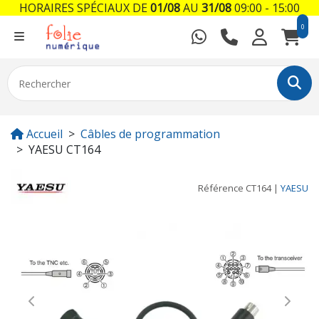
HORAIRES SPÉCIAUX DE
01/08
AU
31/08
09:00 - 15:00
0
Accueil
Câbles de programmation
YAESU CT164
Référence
CT164
|
YAESU
Previous
Next