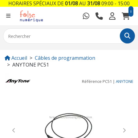
HORAIRES SPÉCIAUX DE
01/08
AU
31/08
09:00 - 15:00
0
Accueil
Câbles de programmation
ANYTONE PC51
Référence
PC51
|
ANYTONE
Previous
Next