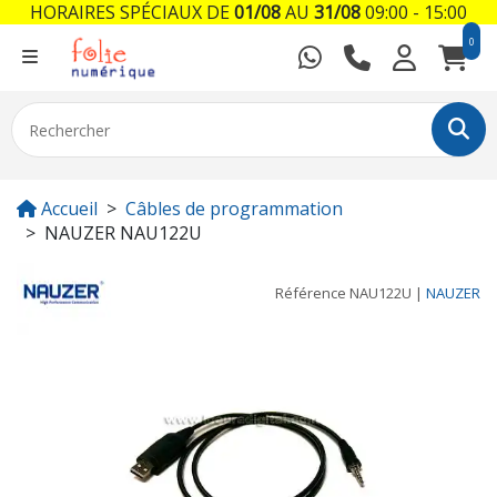
HORAIRES SPÉCIAUX DE
01/08
AU
31/08
09:00 - 15:00
0
Accueil
Câbles de programmation
NAUZER NAU122U
Référence
NAU122U
|
NAUZER