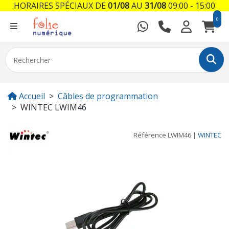
HORAIRES SPÉCIAUX DE
01/08
AU
31/08
09:00 - 15:00
0
Accueil
Câbles de programmation
WINTEC LWIM46
Référence
LWIM46
|
WINTEC