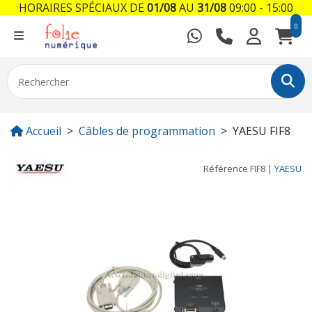
HORAIRES SPÉCIAUX DE
01/08
AU
31/08
09:00 - 15:00
0
Accueil
Câbles de programmation
YAESU FIF8
Référence
FIF8
|
YAESU