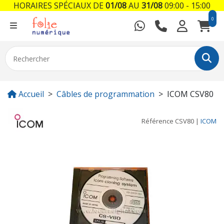
HORAIRES SPÉCIAUX DE
01/08
AU
31/08
09:00 - 15:00
0
Accueil
Câbles de programmation
ICOM CSV80
Référence
CSV80
|
ICOM