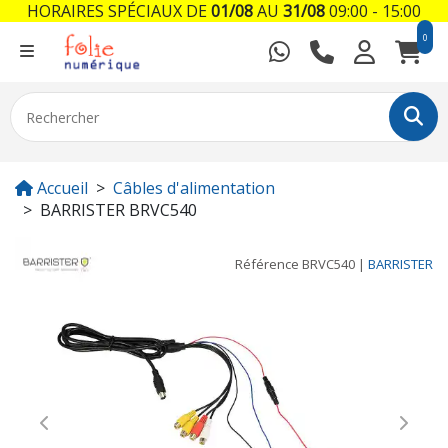
HORAIRES SPÉCIAUX DE
01/08
AU
31/08
09:00 - 15:00
0
Accueil
Câbles d'alimentation
BARRISTER BRVC540
Référence
BRVC540
|
BARRISTER
Previous
Next