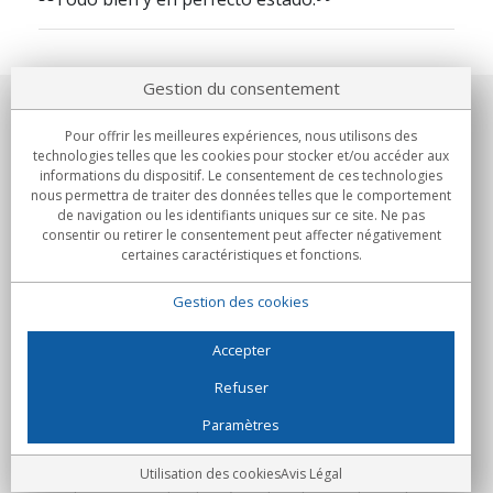
Gestion du consentement
Notre société
Pour offrir les meilleures expériences, nous utilisons des
technologies telles que les cookies pour stocker et/ou accéder aux
Engagements
informations du dispositif. Le consentement de ces technologies
nous permettra de traiter des données telles que le comportement
de navigation ou les identifiants uniques sur ce site. Ne pas
Achats
consentir ou retirer le consentement peut affecter négativement
certaines caractéristiques et fonctions.
Collectivités
Gestion des cookies
Partenaires
Informations
Accepter
Refuser
Paramètres
C/Flassaders, 13, Nave 6, 08130 Santa Perpètua de Mogoda
(Barcelone) - Espagne
Folie Numérique - Tous droits réservés
Avis Légal
Utilisation des cookies
Avis Légal