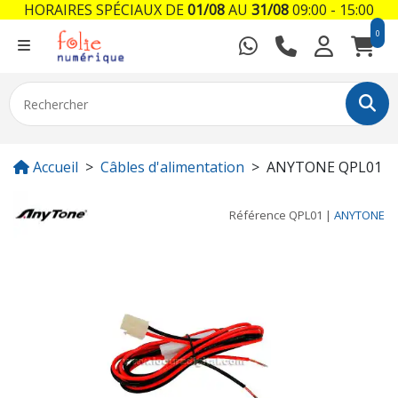
HORAIRES SPÉCIAUX DE
01/08
AU
31/08
09:00 - 15:00
0
Accueil
Câbles d'alimentation
ANYTONE QPL01
Référence
QPL01
|
ANYTONE