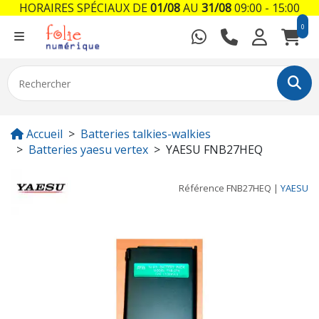
HORAIRES SPÉCIAUX DE
01/08
AU
31/08
09:00 - 15:00
0
Accueil
Batteries talkies-walkies
Batteries yaesu vertex
YAESU FNB27HEQ
Référence
FNB27HEQ
|
YAESU