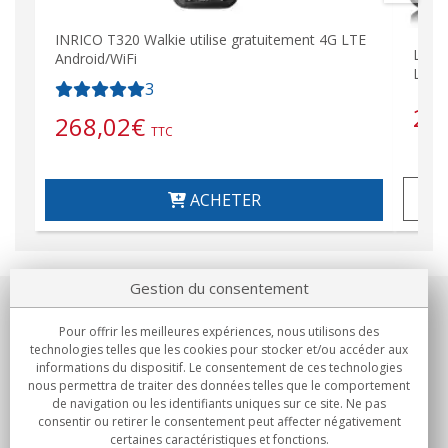
INRICO T320 Walkie utilise gratuitement 4G LTE
LUTHO
Android/WiFi
LTE A
3
22
268,02
€
TTC
ACHETER
Gestion du consentement
Notre société
Pour offrir les meilleures expériences, nous utilisons des
technologies telles que les cookies pour stocker et/ou accéder aux
Engagements
informations du dispositif. Le consentement de ces technologies
nous permettra de traiter des données telles que le comportement
de navigation ou les identifiants uniques sur ce site. Ne pas
Achats
consentir ou retirer le consentement peut affecter négativement
certaines caractéristiques et fonctions.
Collectivités