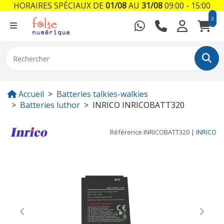
HORAIRES SPÉCIAUX DE
01/08
AU
31/08
09:00 - 15:00
0
Accueil
Batteries talkies-walkies
Batteries luthor
INRICO INRICOBATT320
Référence
INRICOBATT320
|
INRICO
Previous
Next