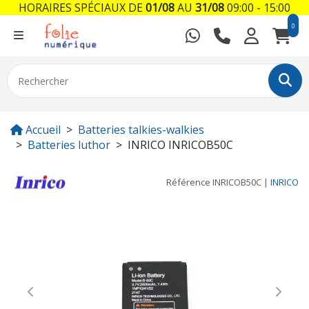
HORAIRES SPÉCIAUX DE
01/08
AU
31/08
09:00 - 15:00
0
Accueil
Batteries talkies-walkies
Batteries luthor
INRICO INRICOB50C
Référence
INRICOB50C
|
INRICO
Previous
Next