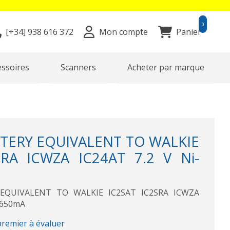
0
[+34]
938 616 372
Mon compte
Panier
essoires
Scanners
Acheter par marque
TTERY EQUIVALENT TO WALKIE
SRA ICWZA IC24AT 7.2 V Ni-
EQUIVALENT TO WALKIE IC2SAT IC2SRA ICWZA
1650mA
premier à évaluer