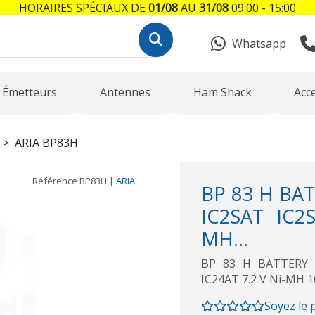
HORAIRES SPÉCIAUX DE
01/08
AU
31/08
09:00 - 15:00
Whatsapp
Émetteurs
Antennes
Ham Shack
Acc
ARIA BP83H
Référence
BP83H
|
ARIA
BP 83 H BA
IC2SAT IC2
MH...
BP 83 H BATTERY 
IC24AT 7.2 V Ni-MH 
Soyez le 