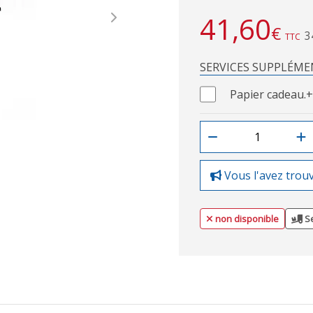
41,60
Next
€
3
TTC
SERVICES SUPPLÉME
Papier cadeau.
+
Vous l'avez trou
non disponible
Se