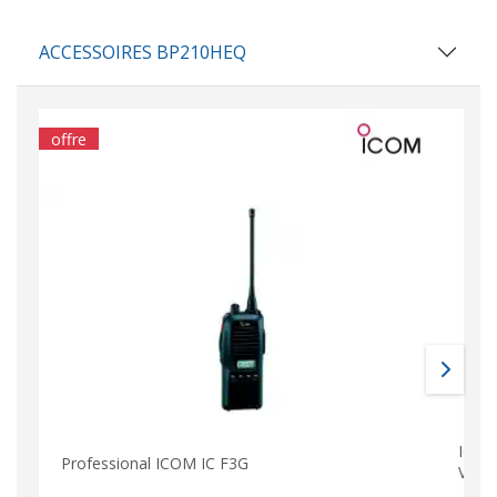
ACCESSOIRES BP210HEQ
offre
ICOM
Professional ICOM IC F3G
VOR