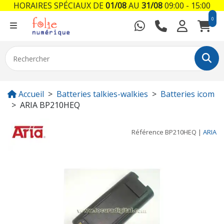
HORAIRES SPÉCIAUX DE
01/08
AU
31/08
09:00 - 15:00
0
Accueil
Batteries talkies-walkies
Batteries icom
ARIA BP210HEQ
Référence
BP210HEQ
|
ARIA