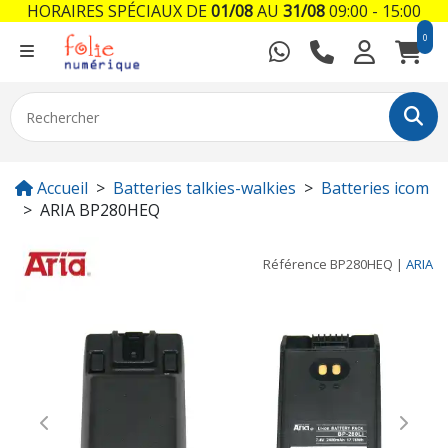
HORAIRES SPÉCIAUX DE
01/08
AU
31/08
09:00 - 15:00
0
Accueil
Batteries talkies-walkies
Batteries icom
ARIA BP280HEQ
Référence
BP280HEQ
|
ARIA
Previous
Next