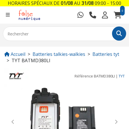
HORAIRES SPÉCIAUX DE
01/08
AU
31/08
09:00 - 15:00
0
Accueil
Batteries talkies-walkies
Batteries tyt
TYT BATMD380LI
Référence
BATMD380LI
|
TYT
Previous
Next