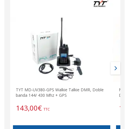
TYT MD-UV380-GPS Walkie Talkie DMR, Doble
MD38
banda 144/ 430 Mhz + GPS
DIGI
143,00
€
14
TTC