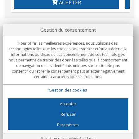
ACHETER
Gestion du consentement
Notre société
Pour offrir les meilleures expériences, nous utilisons des
technologies telles que les cookies pour stocker et/ou accéder aux
Engagements
informations du dispositif. Le consentement de ces technologies
nous permettra de traiter des données telles que le comportement
de navigation ou les identifiants uniques sur ce site. Ne pas
Achats
consentir ou retirer le consentement peut affecter négativement
certaines caractéristiques et fonctions.
Collectivités
Gestion des cookies
Partenaires
Informations
Accepter
Refuser
Paramètres
C/Flassaders, 13, Nave 6, 08130 Santa Perpètua de Mogoda
(Barcelone) - Espagne
Folie Numérique - Tous droits réservés
Avis Légal
Utilisation des cookies
Avis Légal