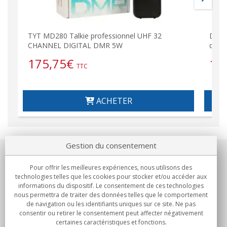
TYT MD280 Talkie professionnel UHF 32
DESK
CHANNEL DIGITAL DMR 5W
d&#39
175,75
€
14
TTC
ACHETER
Gestion du consentement
Notre société
Pour offrir les meilleures expériences, nous utilisons des
technologies telles que les cookies pour stocker et/ou accéder aux
Engagements
informations du dispositif. Le consentement de ces technologies
nous permettra de traiter des données telles que le comportement
de navigation ou les identifiants uniques sur ce site. Ne pas
Achats
consentir ou retirer le consentement peut affecter négativement
certaines caractéristiques et fonctions.
Collectivités