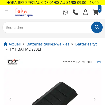
HORAIRES SPÉCIAUX DE
01/08
AU
31/08
09:00 - 15:00
0
Accueil
Batteries talkies-walkies
Batteries tyt
TYT BATMD280LI
Référence
BATMD280LI
|
TYT
Previous
Next