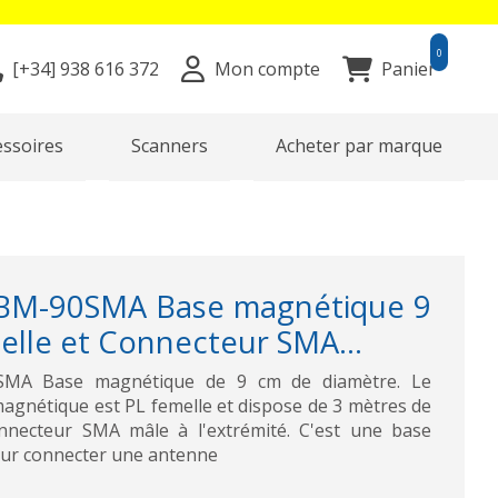
0
[+34]
938 616 372
Mon compte
Panier
essoires
Scanners
Acheter par marque
M-90SMA Base magnétique 9
elle et Connecteur SMA...
A Base magnétique de 9 cm de diamètre. Le
agnétique est PL femelle et dispose de 3 mètres de
nnecteur SMA mâle à l'extrémité. C'est une base
our connecter une antenne