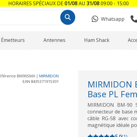
HORAIRES SPÉCIAUX DE
01/08
AU
31/08
09:00 - 15:00
Whatsapp
Émetteurs
Antennes
Ham Shack
Acc
éférence
BM90SMA
|
MIRMIDON
EAN
8435371915301
MIRMIDON B
Base PL Fem
MIRMIDON BM-90 SM
connecteur de base m
câble RG-58 avec co
magnétique idéale p
5,0
(
1
)