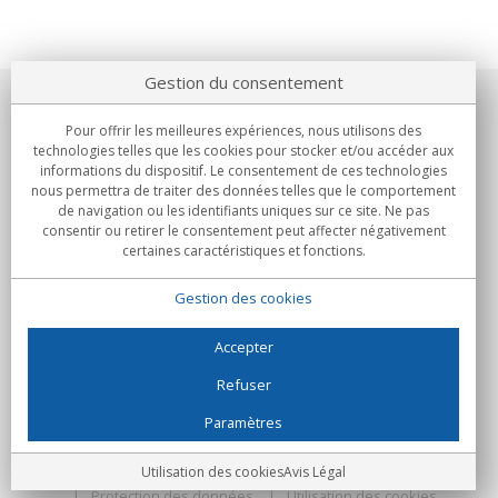
Gestion du consentement
Notre société
Pour offrir les meilleures expériences, nous utilisons des
technologies telles que les cookies pour stocker et/ou accéder aux
Engagements
informations du dispositif. Le consentement de ces technologies
nous permettra de traiter des données telles que le comportement
de navigation ou les identifiants uniques sur ce site. Ne pas
Achats
consentir ou retirer le consentement peut affecter négativement
certaines caractéristiques et fonctions.
Collectivités
Gestion des cookies
Partenaires
Informations
Accepter
Refuser
Paramètres
C/Flassaders, 13, Nave 6, 08130 Santa Perpètua de Mogoda
(Barcelone) - Espagne
Folie Numérique - Tous droits réservés
Avis Légal
Utilisation des cookies
Avis Légal
Protection des données
Utilisation des cookies