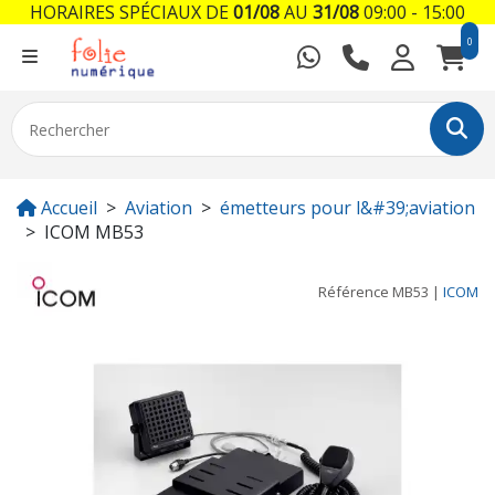
HORAIRES SPÉCIAUX DE
01/08
AU
31/08
09:00 - 15:00
0
Accueil
Aviation
émetteurs pour l&#39;aviation
ICOM MB53
Référence
MB53
|
ICOM