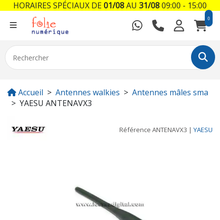
HORAIRES SPÉCIAUX DE
01/08
AU
31/08
09:00 - 15:00
0
Accueil
Antennes walkies
Antennes mâles sma
YAESU ANTENAVX3
Référence
ANTENAVX3
|
YAESU