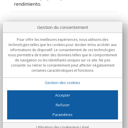
rendimiento.
Gestion du consentement
Notre société
Pour offrir les meilleures expériences, nous utilisons des
technologies telles que les cookies pour stocker et/ou accéder aux
Engagements
informations du dispositif. Le consentement de ces technologies
nous permettra de traiter des données telles que le comportement
de navigation ou les identifiants uniques sur ce site. Ne pas
Achats
consentir ou retirer le consentement peut affecter négativement
certaines caractéristiques et fonctions.
Collectivités
Gestion des cookies
Partenaires
Informations
Accepter
Refuser
Paramètres
C/Flassaders, 13, Nave 6, 08130 Santa Perpètua de Mogoda
(Barcelone) - Espagne
Folie Numérique - Tous droits réservés
Avis Légal
Utilisation des cookies
Avis Légal