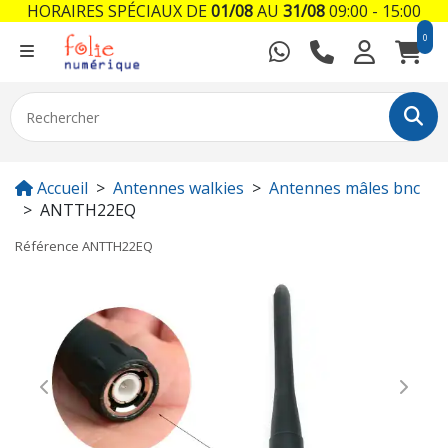
HORAIRES SPÉCIAUX DE
01/08
AU
31/08
09:00 - 15:00
0
Accueil
Antennes walkies
Antennes mâles bnc
ANTTH22EQ
Référence
ANTTH22EQ
Previous
Next