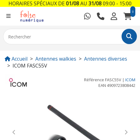
HORAIRES SPÉCIAUX DE
01/08
AU
31/08
09:00 - 15:00
0
Accueil
Antennes walkies
Antennes diverses
ICOM FASC55V
Référence
FASC55V
|
ICOM
EAN
4909723808442
Previous
Next