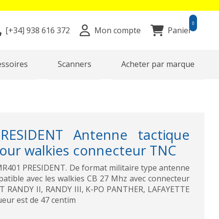
0
[+34]
938 616 372
Mon compte
Panier
essoires
Scanners
Acheter par marque
ESIDENT Antenne tactique
our walkies connecteur TNC
R401 PRESIDENT. De format militaire type antenne
mpatible avec les walkies CB 27 Mhz avec connecteur
T RANDY II, RANDY III, K-PO PANTHER, LAFAYETTE
ueur est de 47 centim