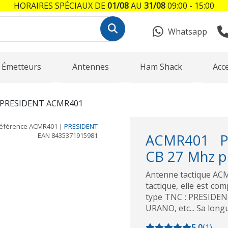
HORAIRES SPÉCIAUX DE
01/08
AU
31/08
09:00 - 15:00
Whatsapp
Émetteurs
Antennes
Ham Shack
Acc
PRESIDENT ACMR401
éférence
ACMR401
|
PRESIDENT
EAN
8435371915981
ACMR401 PR
CB 27 Mhz p
Antenne tactique ACM
tactique, elle est co
type TNC : PRESIDEN
URANO, etc... Sa long
5,0
(
1
)