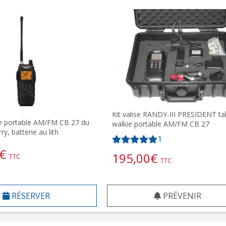
Kit valise RANDY-III PRESIDENT tal
e portable AM/FM CB 27 du
walkie portable AM/FM CB 27
ry, batterie au lith
1
€
195,00
€
TTC
TTC
RÉSERVER
PRÉVENIR