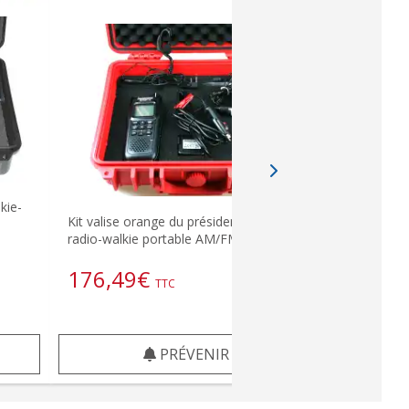
kie-
Kit valise orange du président Randy-III,
radio-walkie portable AM/FM
176,49
€
TTC
PRÉVENIR