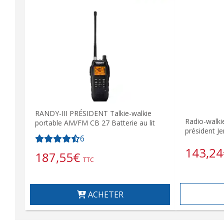
RANDY-III PRÉSIDENT Talkie-walkie
Radio-walki
portable AM/FM CB 27 Batterie au lit
président Jer
6
143,24
187,55
€
TTC
ACHETER