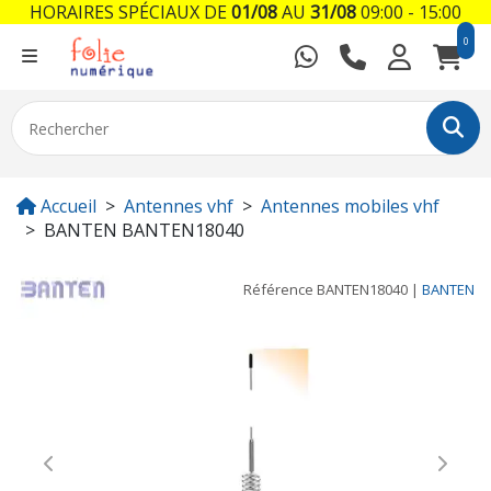
HORAIRES SPÉCIAUX DE
01/08
AU
31/08
09:00 - 15:00
0
Accueil
Antennes vhf
Antennes mobiles vhf
BANTEN BANTEN18040
Référence
BANTEN18040
|
BANTEN
Previous
Next