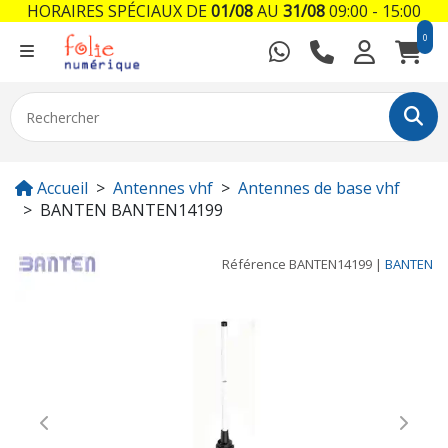
HORAIRES SPÉCIAUX DE
01/08
AU
31/08
09:00 - 15:00
0
Accueil
Antennes vhf
Antennes de base vhf
BANTEN BANTEN14199
Référence
BANTEN14199
|
BANTEN
Previous
Next