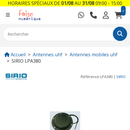
HORAIRES SPÉCIAUX DE
01/08
AU
31/08
09:00 - 15:00
0
Accueil
Antennes uhf
Antennes mobiles uhf
SIRIO LPA380
Référence
LPA380
|
SIRIO