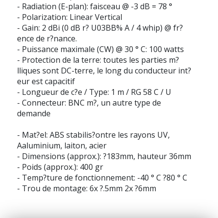
- Radiation (E-plan): faisceau @ -3 dB = 78 °
- Polarization: Linear Vertical
- Gain: 2 dBi (0 dB r? U03BB% A / 4 whip) @ fr?
ence de r?nance.
- Puissance maximale (CW) @ 30 ° C: 100 watts
- Protection de la terre: toutes les parties m?
lliques sont DC-terre, le long du conducteur int?
eur est capacitif
- Longueur de c?e / Type: 1 m / RG 58 C / U
- Connecteur: BNC m?, un autre type de
demande
- Mat?el: ABS stabilis?ontre les rayons UV,
Aaluminium, laiton, acier
- Dimensions (approx.): ?183mm, hauteur 36mm
- Poids (approx.): 400 gr
- Temp?ture de fonctionnement: -40 ° C ?80 ° C
- Trou de montage: 6x ?.5mm 2x ?6mm