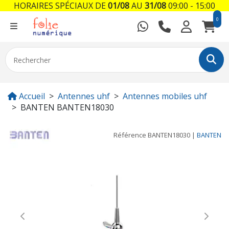
HORAIRES SPÉCIAUX DE
01/08
AU
31/08
09:00 - 15:00
0
Accueil
Antennes uhf
Antennes mobiles uhf
BANTEN BANTEN18030
Référence
BANTEN18030
|
BANTEN
Previous
Next