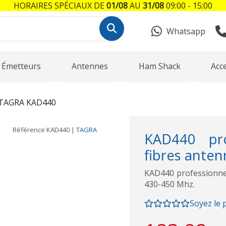
HORAIRES SPÉCIAUX DE
01/08
AU
31/08
09:00 - 15:00
Whatsapp
Émetteurs
Antennes
Ham Shack
Acc
TAGRA KAD440
Référence
KAD440
|
TAGRA
KAD440 pro
fibres antenn
KAD440 professionnel 
430-450 Mhz.
Soyez le 