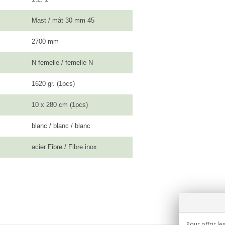
Mast / mât 30 mm 45
2700 mm
N femelle / femelle N
1620 gr. (1pcs)
10 x 280 cm (1pcs)
blanc / blanc / blanc
acier Fibre / Fibre inox
Pour offrir le