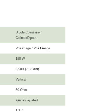
Dipole Colinéaire /
ColinearDipole
Voir image / Voir l'image
150 W
5,5dB (7.65 dBi)
Vertical
50 Ohm
ajusté / ajusted
1,2: 1