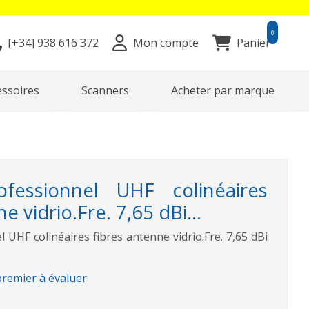
0
[+34]
938 616 372
Mon compte
Panier
essoires
Scanners
Acheter par marque
fessionnel UHF colinéaires
e vidrio.Fre. 7,65 dBi...
UHF colinéaires fibres antenne vidrio.Fre. 7,65 dBi
premier à évaluer