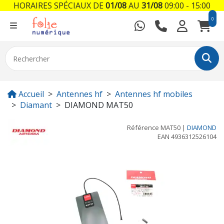
HORAIRES SPÉCIAUX DE
01/08
AU
31/08
09:00 - 15:00
0
Accueil
Antennes hf
Antennes hf mobiles
Diamant
DIAMOND MAT50
Référence
MAT50
|
DIAMOND
EAN
4936312526104